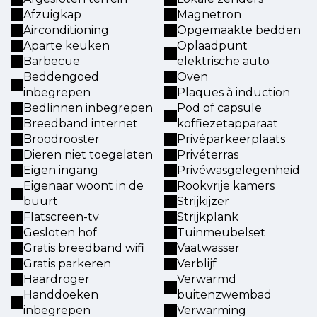
Afzuigkap
Magnetron
Airconditioning
Opgemaakte bedden
Aparte keuken
Oplaadpunt
Barbecue
elektrische auto
Beddengoed
Oven
inbegrepen
Plaques à induction
Bedlinnen inbegrepen
Pod of capsule
Breedband internet
koffiezetapparaat
Broodrooster
Privéparkeerplaats
Dieren niet toegelaten
Privéterras
Eigen ingang
Privéwasgelegenheid
Eigenaar woont in de
Rookvrije kamers
buurt
Strijkijzer
Flatscreen-tv
Strijkplank
Gesloten hof
Tuinmeubelset
Gratis breedband wifi
Vaatwasser
Gratis parkeren
Verblijf
Haardroger
Verwarmd
Handdoeken
buitenzwembad
inbegrepen
Verwarming