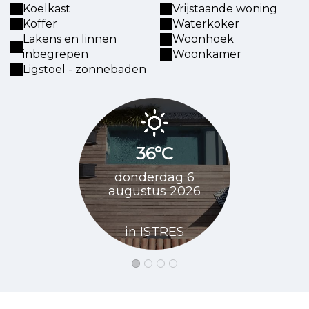
Koelkast
Vrijstaande woning
Koffer
Waterkoker
Lakens en linnen
Woonhoek
inbegrepen
Woonkamer
Ligstoel - zonnebaden
36°C
35
donderdag 6
vrijdag 7
augustus 2026
20
in ISTRES
in I