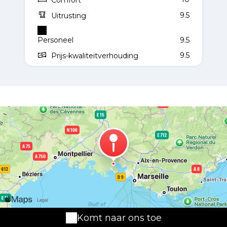
Comfort
9.5
Uitrusting
Personeel
9.5
9.5
Prijs-kwaliteitverhouding
Komt naar ons toe